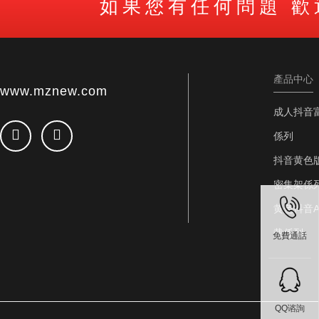
如果您有任何問題 
產品中心
www.mznew.com
成人抖音
係列
抖音黄色
密集架係
黄色抖音A
载係列
免費通話
QQ谘詢