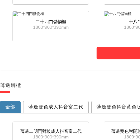
二十四門儲物櫃
十八
1800*900*390mm
1800*9
薄邊鋼櫃
四抽資料櫃
三抽
1315*900*460mm
1015*9
全部
薄邊雙色成人抖音富二代
薄邊雙色抖音黄色
三抽卡箱
二
薄邊二明鬥對玻成人抖音富二代
薄邊雙色對開
1015*460*600mm
716*4
1800*900*390mm
1800*9