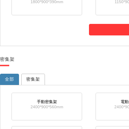
1800*900*390mm
1150*9
十二鬥櫃
三門
1570*750*400mm
1800*9
密集架
對開通玻矮櫃
四
1130*900*390mm
690*8
全部
密集架
手動密集架
電動
2400*900*560mm
2400*9