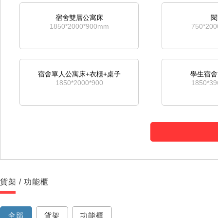
宿舍雙層公寓床
閱
1850*2000*900mm
750*20
宿舍單人公寓床+衣櫃+桌子
學生宿舍
1850*2000*900
1850*3
宿舍上下床
雙層
1850*2000*900mm
1850*2
貨架 / 功能櫃
單人公寓床+帶鞋櫃
單
750*1900*900mm
750*19
全部
貨架
功能櫃