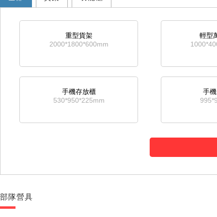
重型貨架
輕型
2000*1800*600mm
1000*4
手機存放櫃
手機
530*950*225mm
995*
部隊營具