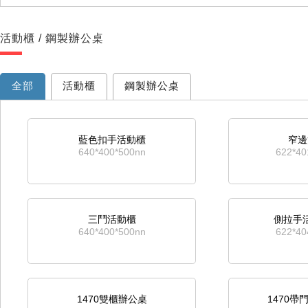
活動櫃 / 鋼製辦公桌
全部
活動櫃
鋼製辦公桌
藍色扣手活動櫃
窄邊
640*400*500nn
622*4
三鬥活動櫃
側拉手
640*400*500nn
622*4
1470雙櫃辦公桌
1470