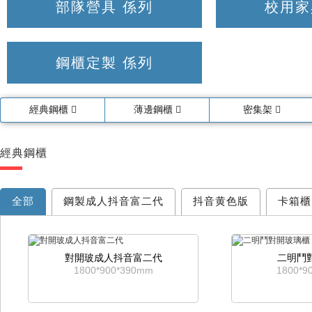
部隊營具 係列
校用家
鋼櫃定製 係列
經典鋼櫃
薄邊鋼櫃
密集架
經典鋼櫃
全部
鋼製成人抖音富二代
抖音黄色版
卡箱櫃
對開玻成人抖音富二代
二明鬥
1800*900*390mm
1800*9