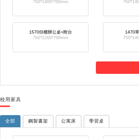
750*1400*700mm
750*14
1570但櫃辦公桌+附台
147
750*1200*700mm
750*14
校用家具
全部
鋼製書架
公寓床
學習桌