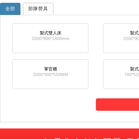
全部
部隊營具
製式雙人床
製式
2000*900*1800mm
2000*9
軍官櫃
製式
2000*900*550MM
780*5