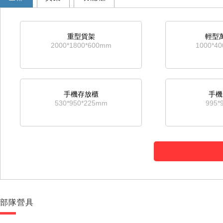
重型貨架
輕型
2000*1800*600mm
1000*4
手機存放櫃
手機
530*950*225mm
995*
部隊營具