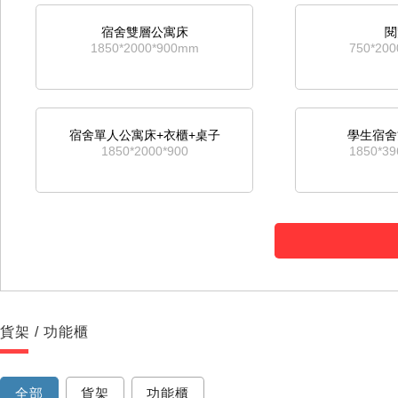
宿舍雙層公寓床
閱
1850*2000*900mm
750*20
宿舍單人公寓床+衣櫃+桌子
學生宿舍
1850*2000*900
1850*3
宿舍上下床
雙層
1850*2000*900mm
1850*2
貨架 / 功能櫃
單人公寓床+帶鞋櫃
單
750*1900*900mm
750*19
全部
貨架
功能櫃