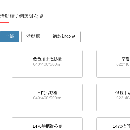
活動櫃 / 鋼製辦公桌
全部
活動櫃
鋼製辦公桌
藍色扣手活動櫃
窄邊
640*400*500nn
622*4
三鬥活動櫃
側拉手
640*400*500nn
622*4
1470雙櫃辦公桌
1470