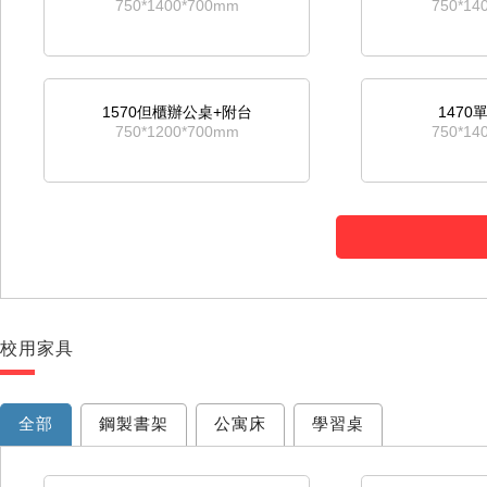
750*1400*700mm
750*14
1570但櫃辦公桌+附台
147
750*1200*700mm
750*14
校用家具
全部
鋼製書架
公寓床
學習桌