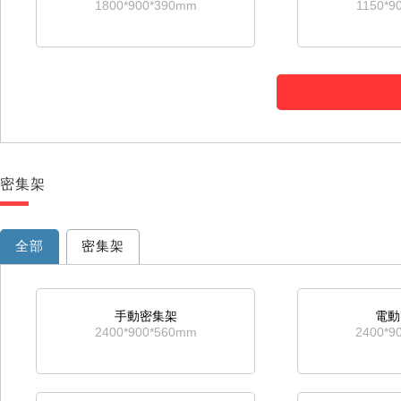
1800*900*390mm
1150*9
十二鬥櫃
三門
1570*750*400mm
1800*9
密集架
對開通玻矮櫃
四
1130*900*390mm
690*8
全部
密集架
手動密集架
電動
2400*900*560mm
2400*9