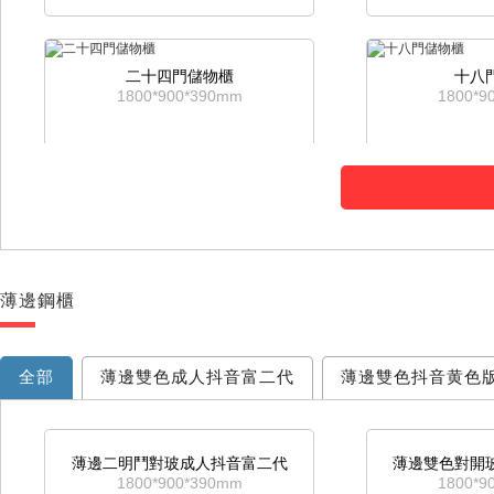
二十四門儲物櫃
十八
1800*900*390mm
1800*9
薄邊鋼櫃
四抽資料櫃
三抽
1315*900*460mm
1015*9
全部
薄邊雙色成人抖音富二代
薄邊雙色抖音黄色
三抽卡箱
二
薄邊二明鬥對玻成人抖音富二代
薄邊雙色對開
1015*460*600mm
716*4
1800*900*390mm
1800*9