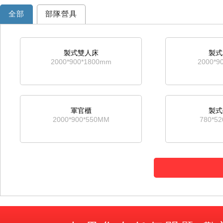
全部
部隊營具
製式雙人床
製式
2000*900*1800mm
2000*9
軍官櫃
製式
2000*900*550MM
780*5