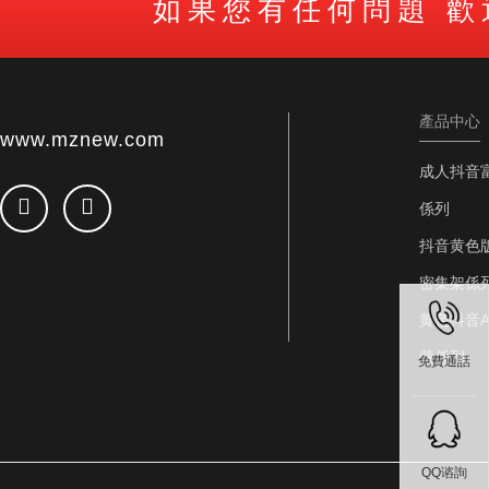
如果您有任何問題 
產品中心
www.mznew.com
成人抖音
係列
抖音黄色
密集架係
黄色抖音A
载係列
免費通話
QQ谘詢