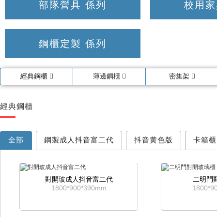
部隊營具 係列
校用家
鋼櫃定製 係列
經典鋼櫃
薄邊鋼櫃
密集架
經典鋼櫃
全部
鋼製成人抖音富二代
抖音黄色版
卡箱櫃
對開玻成人抖音富二代
二明鬥
1800*900*390mm
1800*9